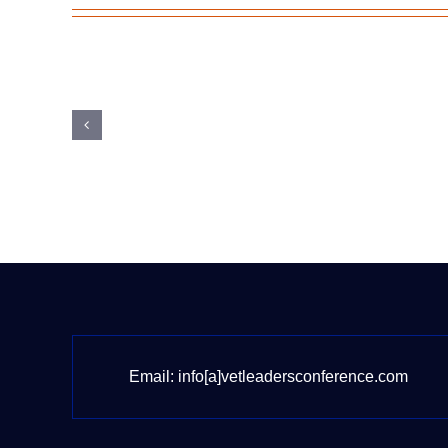
Email:
info[a]vetleadersconference.com