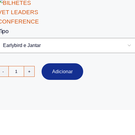
Tipo

Adicionar
Quantidade
de
BILHETES
VET
LEADERS
CONFERENCE